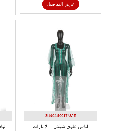
عرض التفاصيل
ZI1994.50017 UAE
لباس علوي شبكي – الإمارات
لبا