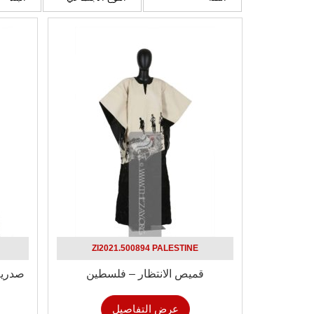
ZI2021.500894 PALESTINE
قميص الانتظار – فلسطين
صدرية
عرض التفاصيل