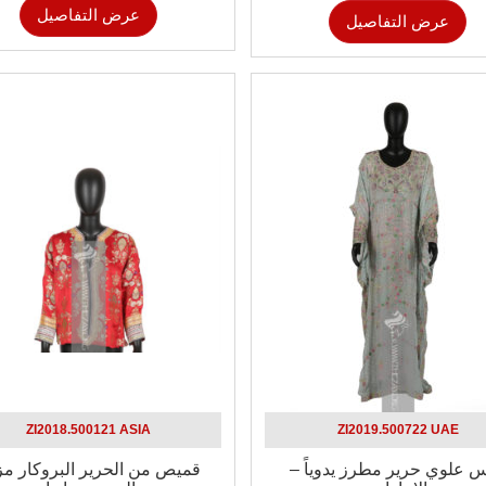
عرض التفاصيل
عرض التفاصيل
ZI2018.500121 ASIA
ZI2019.500722 UAE
س علوي حرير مطرز يدوياً –
قميص من الحرير البروكار مز