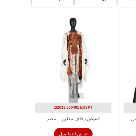
ZI2019.500491 EGYPT
نس
قميص زفاف مطرز – مصر
عرض التفاصيل