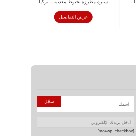
سترة مطرزة بخيوط معدنية – تركيا
عرض التفاصيل
[mc4wp_checkbox]