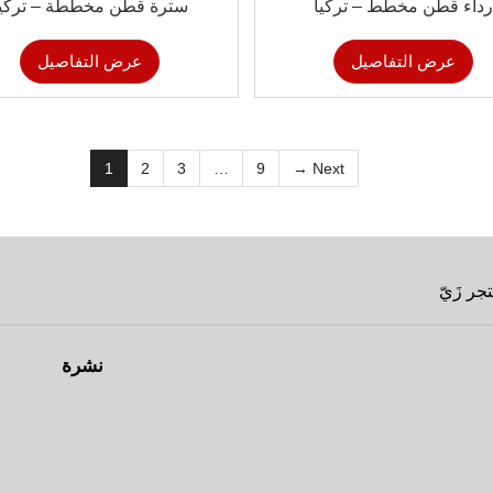
رداء قطن مخطط – تركيا
سترة قطن مخططة – تركيا
عرض التفاصيل
عرض التفاصيل
1
2
3
…
9
Next →
جر زَيّ
نشرة