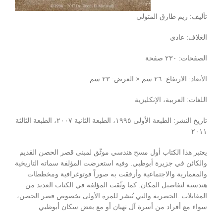
تأليف
:
ريم
طارق
المتولي
الغلاف: عادي
الصفحات: ٢٣٠ صفحة
الأبعاد
:
الارتفاع
:
٢٦
سم ×
العرض
:
٢٣
سم
اللغات: العربية، الإنكليزية
تاريخ
النشر
:
الطبعة
الأولى
١٩٩٥،
الطبعة الثانية ٢٠٠٧،
الطبعة الثالثة
٢٠١١
يعتبر هذا الكتاب أول مسح هندسي موثّق لمبنى قصر الحصن القديم
والكائن في جزيرة أبوظبي. وفيه استعرضت المؤلفة سماته التاريخية
والمعمارية والاجتماعية وأرفقت به صوراً فوتوغرافية ومخططات
هندسية لتفاصيل المكان. كما وثّقت المؤلفة في الكتاب العديد من
المقابلات .الحصرية والتي تُنشر للمرة الأولى بخصوص قصر الحصن،
سواء مع أفراد من أسرة آل نهيان أو مع بعض سكان أبوظبي