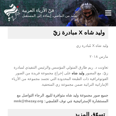
فنّ الأزياء العربية
نشيد من الماضي، إيماءة إلى المستقبل
وليد شاه X مبادرة زيّ
وليد شاه X مُبادرة زي
مارس ٢٠١٨
تعاونت د. ريم طارق المتولي المؤسس والرئيس التنفيذي لمبادرة
زيّ، مع المصور
وليد شاه
على إخراج مجموعة فريدة من الصور
الفوتوغرافية ذات الطبعة المحدودة التي تجسد مجموعة من الأزياء
الإماراتية التراثية ضمن مجموعة زي المتحفية.
جميع صور مجموعة وليد شاه متوافرة للبيع. الرجاء التواصل مع
المستشارة الإستراتيجية مَي نوف القلمچي: mnk@thezay.org
تسوّق المزيد