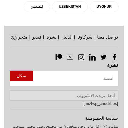
UYGHUR
UZBEKISTAN
فلسطين
تواصل معنا
شركاؤنا
الدليل
نشرة
فيديو
متجر زَيّ
نشرة
[mc4wp_checkbox]
سياسة الخصوصية
مبادرة زَيّ - كل ما ورد في موقع زيّ من محتوى وصور محمي بموجب