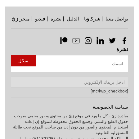
تواصل معنا
شركاؤنا
الدليل
نشرة
فيديو
متجر زَيّ
نشرة
[mc4wp_checkbox]
سياسة الخصوصية
مبادرة زَيّ - كل ما ورد في موقع زيّ من محتوى وصور محمي بموجب
حقوق الطبع والنشر. وجميع الحقوق محفوظة للموقع.إن إعادة
استخدام المحتوى والصور من دون إذن من صاحب الموقع تحت طائلة
المسؤولية القانونية.
المملكة المتحدة:
مؤسسة خيرية مسجلة (1182725#) تنظمها