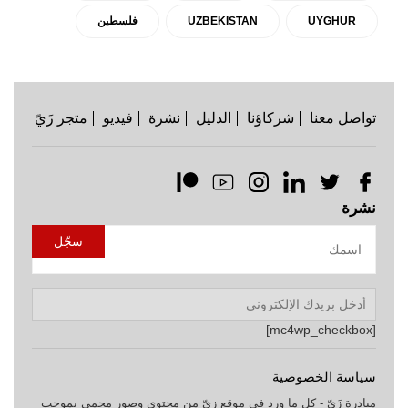
UYGHUR
UZBEKISTAN
فلسطين
تواصل معنا
شركاؤنا
الدليل
نشرة
فيديو
متجر زَيّ
نشرة
[mc4wp_checkbox]
سياسة الخصوصية
مبادرة زَيّ - كل ما ورد في موقع زيّ من محتوى وصور محمي بموجب